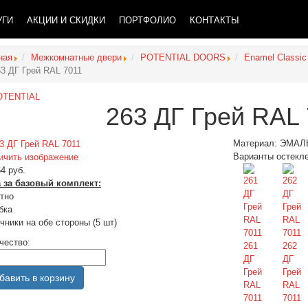
УГИ
АКЦИИ И СКИДКИ
ПОРТФОЛИО
КОНТАКТЫ
ная
Межкомнатные двери
POTENTIAL DOORS
Enamel Classic
63 ДГ Грей RAL 7011
263 ДГ Грей RAL
Материал:
ЭМАЛ
Варианты остекл
ичить изображение
4 руб.
 за базовый комплект:
тно
бка
чники на обе стороны (5 шт)
чество:
261
262
ДГ
ДГ
Грей
Грей
RAL
RAL
7011
7011