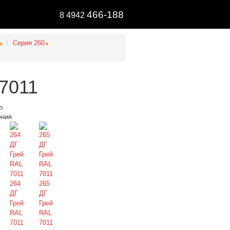
466-188
8 4942
Серия 260
 7011
Ь
ения
264
265
ДГ
ДГ
Грей
Грей
RAL
RAL
7011
7011