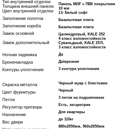
Тип внутренней отделки
Панель MDF с ПВХ покрытием
Толщина внешней панели
10 мм
Цвет внутренней отделки
13- Белый софт
Заполнение полотна
Базальтовая плита
Заполнение короба
Базальтовая плита
Замок основной
Цилиндровый, KALE 252
4 класс взломостойкости
Замок дополнительный
Сувальдный, KALE 257L
3 класс взломостойкости
Да
Ночная задвижка
Да/врезная
Броненакладка
3 контура уплотнения
Контуры уплотнения
Черный муар с блестками
Окраска металла
Черный
Цвет фурнитуры
3 петли на подшипниках
Петли
Есть, эксцентрик
Регулятор притвора
Для квартиры
Назначение
до 110кг
Вес двери
880х2050мм, 960х2050мм